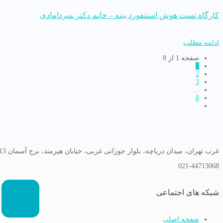
کارگاه تست هوش استنفورد بینه – خانم دکتر میردامادی
ادامه مطلب
صفحه 1 از 8
1
2
3
...
8
غرب تهران، میدان دریاچه، بلوار جوزانی غربی، خیابان هیرمند، برج آسمان 13
021-44713068
شبکه های اجتماعی
صفحه اصلی