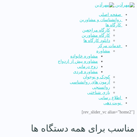
صفحه اصلی
روانشناسان و مشاورین
کارگاه ها
کارگاه مراجعین
کارگاه مشاورین
دانلود کارگاه ها
خدمات مرکز
مشاوره
مشاوره خانواده
مشاوره پیش از ازدواج
زوج درمانی
مشاوره فردی
کودک و نوجوان
آزمون های روانشناسی
روانسنجی
بازی شناختی
اطلاع رسانی
نوبت دهی
[rev_slider_vc alias=”home2″]
مناسب برای همه دستگاه ها