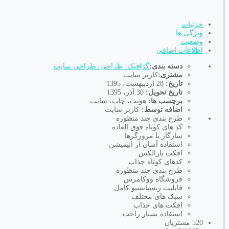
جزئیات
ویژگی ها
وضعیت
اطلاعات اضافی
دسته بندی:
گرافیک، طراحی، طراحی سایت
مشتری:
کاربر سایت
تاریخ:
28 اردیبهشت، 1395
تاریخ تحویل:
30 آذر، 1395
برچسب ها:
هویت، چاپ، سایت
اضافه توسط:
کاربر سایت
طرح بندی چند منظوره
کد های کوتاه فوق العاده
سازگار با مرورگرها
استفاده آسان از انیمیشن
افکت پارالکس
کدهای کوتاه جذاب
طرح بندی چند منظوره
فروشگاه ووکامرس
قابلیت ریسپانسیو کامل
سبک های مختلف
افکت های جذاب
استفاده بسیار راحت
520
مشتریان