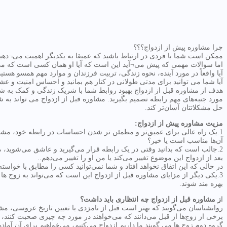
چرا مشاوره پیش از ازدواج؟؟؟
ممکن است شما با فردی در ارتباط باشید که عمیقا به یکدیگر اهمیت می¬دهید
اما سوالات مهمی که پیش می¬آید این است که آیا او همان کسی است که می‌خ
آیا واقعاً در مورد آینده، نحوه زندگی، تربیت فرزندان و موارد مهم همسو هستید
آیا شما می توانید برای مدتی طولانی در کنار هم بمانید و احساس امنیت و ع
هدف از مشاوره قبل از ازدواج بهبود روابط شما با شریک زندگی و کمک به شما
مورد جنبه‌های مهم رابطه تصمیم بگیرید. مشاوره قبل از ازدواج می تواند به 
حل مشکلاتتان آسان‌تر کند.
مزیت مشاوره پیش از ازدواج:
1.یک راه عالی برای عمیق‌تر و مطمئن تر شدن احساسات در رابطه خود، مشاو
آن‌ها مناسب است یا خیر؟
2.جالب است که بدانید وقتی در یک رابطه قرار می‌گیرید و عاشق می‌شوید، مغز
بعد از ازدواج این موضوع تغییر می‌کند یا من او را تغییر می‌دهم..
در حالی که این اتفاق نخواهد افتاد و شما نمی‌توانید کسی را مطابق با خواسته‌
3.یکی دیگر از مزایای مشاوره قبل از ازدواج این است که می‌تواند به زوج ها
بهره مند شوند.
ا
ز مشاوره قبل از ازدواج چه انتظاری باید داشت؟
روانشناسان می‌گویند که بهتر است قبل از نامزدی یا تعیین تاریخ عروسی، مشاو
برخی از زوج‌ها از قبل می‌دانند که می‌خواهند در مورد چه چیزی صحبت کنند، 
گروه دوم زوج ها می گویند ما داریم ازدواج می‌کنیم، می‌خواهیم برای آن آما