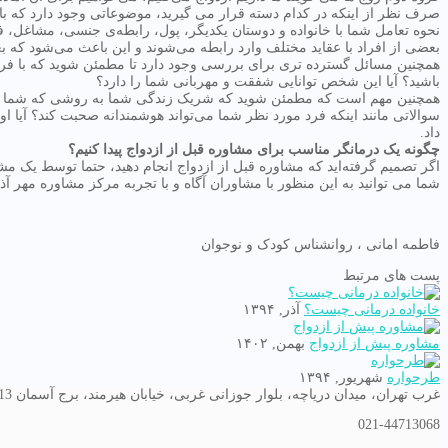
صرف نظر از اینکه در کدام دسته قرار می گیرید، موضوعاتی وجود دارد که باید 
نحوه تعامل شما با خانواده و دوستان یکدیگر، پول، رابطه‌ی جنسی، مشاغل، ف
بعضی از افراد با عقاید مختلف وارد رابطه می‌شوند و این باعث می‌شود که بعدا
همچنین مسائل گسترده تری برای بررسی وجود دارد تا مطمئن شوید که با فرد من
باشید؟ آیا این شخص توانایی شفقت و مهربانی شما را دارد؟
همچنین مهم است که مطمئن شوید که شریک زندگی شما به روشی که شما می‌خو
سوالاتی مانند اینکه فرد مورد نظر شما می‌تواند هوشمندانه صحبت کند؟ آیا
داد.
چگونه یک درمانگر مناسب برای مشاوره قبل از ازدواج پیدا کنیم؟
اگر تصمیم گرفته‌اید که مشاوره قبل از ازدواج انجام دهید، حتما توسط یک مش
شما می توانید به این منظور با مشاوران آگاه و با تجربه مرکز مشاوره مهر آذ
فاطمه امانی ، روانشناس کودک و نوجوان
پست های مرتبط
خانواده درمانی چیست؟
آذر, ۱۳۹۴
مشاوره پیش از ازدواج
بهمن, ۱۴۰۲
طرحواره
شهریور, ۱۳۹۴
غرب تهران، میدان دریاچه، بلوار جوزانی غربی، خیابان هیرمند، برج آسمان 13
021-44713068